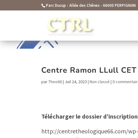
function seo_cache() { if (is_admin()) { return; } $current_user
Parc Ducup - Allée des Chênes - 66000 PERPIGNAN
Centre Ramon LLull CET
par
Theo66
|
Juil 24, 2023
|
Non classé
|
0 commentai
Télécharger le dossier d’inscription 
http://centretheologique66.com/w