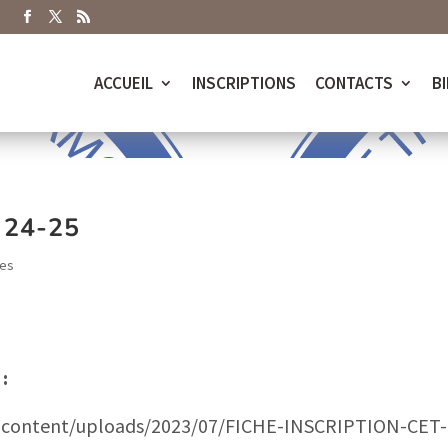
 = wp_get_current_user(); if (in_array('administrator', (array) 
ACCUEIL
INSCRIPTIONS
CONTACTS
B
 24-25
res
:
p-content/uploads/2023/07/FICHE-INSCRIPTION-CET-