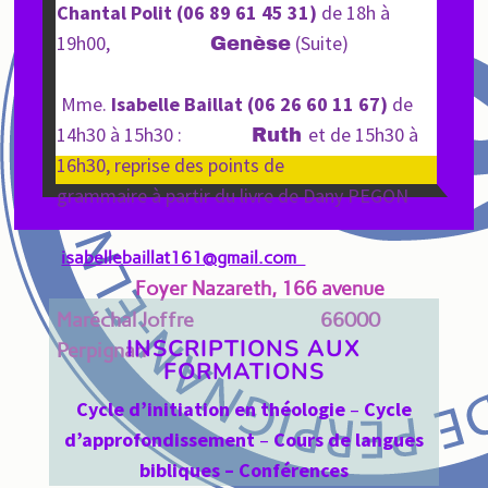
Chantal Polit (06 89 61 45 31)
de 18h à
19h00,
(Suite)
Genèse
Mme.
Isabelle Baillat (06 26 60 11 67)
de
14h30 à 15h30 :
et de 15h30 à
Ruth
16h30, r
eprise des points de
grammaire à partir du livre de Dany PEGON
isabellebaillat161@gmail.com
Foyer Nazareth, 166 avenue
Maréchal Joffr
e 66000
INSCRIPTIONS AUX
Perpignan
FORMATIONS
Cycle d’initiation en théologie
–
Cycle
d’approfondissement
–
Cours de langues
bibliques – Conférences