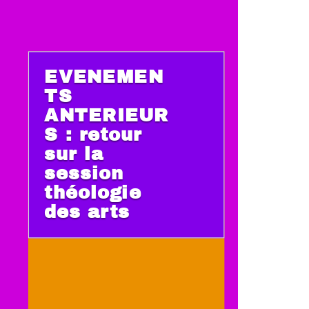
EVENEMEN
TS
ANTERIEUR
S : retour
sur la
session
théologie
des arts