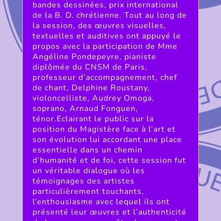
bandes dessinées, prix international
de la B. D. chrétienne. Tout au long de
la session, des œuvres visuelles,
textuelles et auditives ont appuyé le
propos avec la participation de Mme
Angéline Pondepeyre, pianiste
diplômée du CNSM de Paris,
professeur d’accompagnement, chef
de chant, Delphine Roustany,
violoncelliste, Audrey Omoga,
soprano, Arnaud Fonguen,
ténor.Eclairant le public sur la
position du Magistère face à l’art et
son évolution lui accordant une place
essentielle dans un chemin
d’humanité et de foi, cette session fut
un véritable dialogue où les
témoignages des artistes
particulièrement touchants,
l’enthousiasme avec lequel ils ont
présenté leur œuvres et l’authenticité